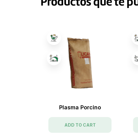
Productos que te p
Y Plus ®
Plasma Porcino
CART
ADD TO CART