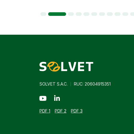
1
2
3
4
5
6
7
8
9
10
11
12
SOLVET S.A.C.
RUC: 20604915351
PDF 1
PDF 2
PDF 3