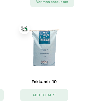
Ver más productos
Fokkamix 10
Fe
ADD TO CART
ADD