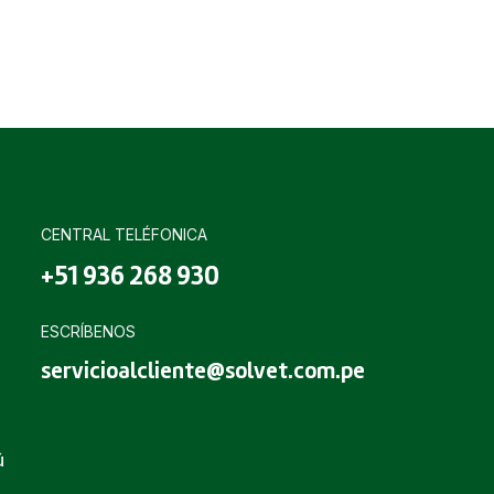
CENTRAL TELÉFONICA
+51 936 268 930
ESCRÍBENOS
servicioalcliente@solvet.com.pe
ú