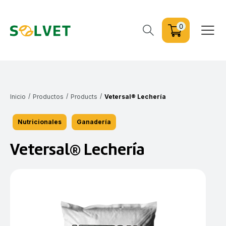
0
/
/
/
Inicio
Productos
Products
Vetersal® Lechería
Nutricionales
Ganadería
Vetersal® Lechería