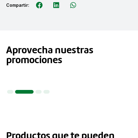
Compartir:
Aprovecha nuestras
promociones
2
3
4
Productos que te pueden