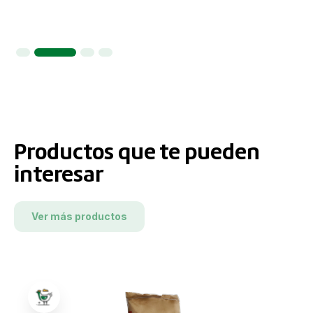
2
3
4
Productos que te pueden
interesar
Ver más productos