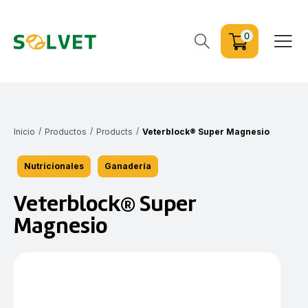
0
/
/
/
Inicio
Productos
Products
Veterblock® Super Magnesio
Nutricionales
Ganadería
Veterblock® Super
Magnesio